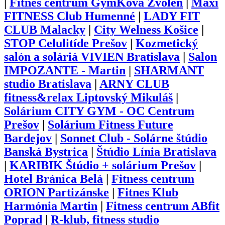
|
Fitnes centrum GymKova Zvolen
|
Maxi
FITNESS Club Humenné
|
LADY FIT
CLUB Malacky
|
City Welness Košice
|
STOP Celulitíde Prešov
|
Kozmetický
salón a soláriá VIVIEN Bratislava
|
Salon
IMPOZANTE - Martin
|
SHARMANT
studio Bratislava
|
ARNY CLUB
fitness&relax Liptovský Mikuláš
|
Solárium CITY GYM - OC Centrum
Prešov
|
Solárium Fitness Future
Bardejov
|
Sonnet Club - Solárne štúdio
Banská Bystrica
|
Štúdio Línia Bratislava
|
KARIBIK Štúdio + solárium Prešov
|
Hotel Bránica Belá
|
Fitness centrum
ORION Partizánske
|
Fitnes Klub
Harmónia Martin
|
Fitness centrum ABfit
Poprad
|
R-klub, fitness studio