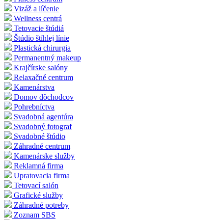
Vizáž a líčenie
Wellness centrá
Tetovacie štúdiá
Štúdio štíhlej línie
Plastická chirurgia
Permanentný makeup
Krajčírske salóny
Relaxačné centrum
Kamenárstva
Domov dôchodcov
Pohrebníctva
Svadobná agentúra
Svadobný fotograf
Svadobné štúdio
Záhradné centrum
Kamenárske služby
Reklamná firma
Upratovacia firma
Tetovací salón
Grafické služby
Záhradné potreby
Zoznam SBS