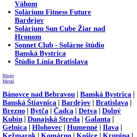
Váhom
Solárium Fitness Future
Bardejov
Solárium Sun Cube Žiar nad
Hronom
Sonnet Club - Solárne štúdio
Banská Bystrica
Štúdio Línia Bratislava
Blogy
Mestá
Bánovce nad Bebravou
|
Banská Bystrica
|
Banská Štiavnica
|
Bardejov
|
Bratislava
|
Brezno
|
Bytča
|
Čadca
|
Detva
|
Dolný
Kubín
|
Dunajská Streda
|
Galanta
|
Gelnica
|
Hlohovec
|
Humenné
|
Ilava
|
Kežmarok
|
Komárno
|
Košice
|
Krupina
|