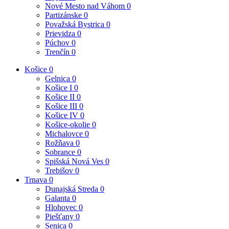
Nové Mesto nad Váhom
0
Partizánske
0
Považská Bystrica
0
Prievidza
0
Púchov
0
Trenčín
0
Košice
0
Gelnica
0
Košice I
0
Košice II
0
Košice III
0
Košice IV
0
Košice-okolie
0
Michalovce
0
Rožňava
0
Sobrance
0
Spišská Nová Ves
0
Trebišov
0
Trnava
0
Dunajská Streda
0
Galanta
0
Hlohovec
0
Piešťany
0
Senica
0