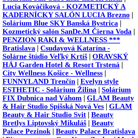
Lucia Kováčiková - KOZMETICKÝ A
KADERNÍCKY SALÓN LUCIA Brezno
|
Solárium Blue SKY Banská Bystrica
|
Kozmetický salón SanDe.M Čierna Voda
|
PENZION RAKI & WELLNESS ***
Bratislava
|
Csudayová Katarína -
Solárne štúdio Veľký Krtíš
|
ORAVSKÝ
HÁJ Garden Hotel & Resort Trstená
|
City Wellness Košice - Wellness
|
FUNNYLAND Trenčín
|
Evelyn style
ESTHETIC - Solárium Žilina
|
Solárium
FIX Dubnica nad Váhom
|
GLAM Beauty
& Hair Studio Spišská Nová Ves
|
GLAM
Beauty & Hair Studio Svit
|
Beauty
Bretlys Liptovský Mikuláš
|
Beauty
Palace Pezinok
|
Beauty Palace Bratislava