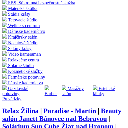
SBS, Súkromná bezpečnostná služba
Materská škôlka
Štúdia krásy
Tetovacie štúdio
Wellness centrum
Dámske kaderníctvo
Krajčírsky salón
Nechtové štúdio
Salóny krásy
Video kameraman
Relaxačné centrá
Solárne štúdio
Kozmetické služby
Farmárske potraviny
Pánske kaderníctva
Gazdovské
Masážny
Estetické
potraviny
Barber
salón
klinky
Prevádzky
Relax Žilina
|
Paradise - Martin
|
Beauty
salón Janett Bánovce nad Bebravou
|
Solárium Sun Cube Žiar nad Hronom
|