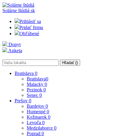
Solárne štúdiá
sk
Prihlásiť sa
Pridať firmu
Obľúbené
Dopyt
Anketa
Hľadať (
)
Bratislava
0
Bratislava
0
Malacky
0
Pezinok
0
Senec
0
Prešov
0
Bardejov
0
Humenné
0
Kežmarok
0
Levoča
0
Medzilaborce
0
Poprad
0