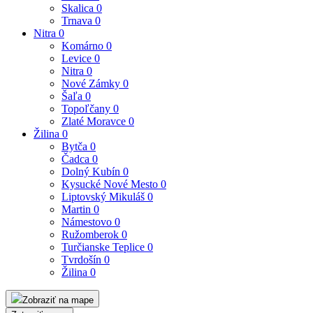
Skalica
0
Trnava
0
Nitra
0
Komárno
0
Levice
0
Nitra
0
Nové Zámky
0
Šaľa
0
Topoľčany
0
Zlaté Moravce
0
Žilina
0
Bytča
0
Čadca
0
Dolný Kubín
0
Kysucké Nové Mesto
0
Liptovský Mikuláš
0
Martin
0
Námestovo
0
Ružomberok
0
Turčianske Teplice
0
Tvrdošín
0
Žilina
0
Zobraziť na mape