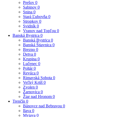
Prešov
0
Sabinov
0
Snina
0
Stará Ľubovňa
0
Stropkov
0
Svidník
0
Vranov nad Topľou
0
Banská Bystrica
0
Banská Bystrica
0
Banská Štiavnica
0
Brezno
0
Detva
0
Krupina
0
Lučenec
0
Poltár
0
Revúca
0
Rimavská Sobota
0
Veľký Krtíš
0
Zvolen
0
Žarnovica
0
Žiar nad Hronom
0
Trenčín
0
Bánovce nad Bebravou
0
Ilava
0
Myjava
0