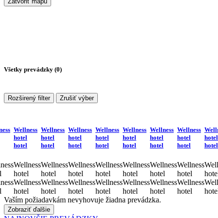
Zatvoriť mapu
Všetky prevádzky (
0
)
Rozširený filter
Zrušiť výber
ness
Wellness
Wellness
Wellness
Wellness
Wellness
Wellness
Wellness
Well
hotel
hotel
hotel
hotel
hotel
hotel
hotel
hotel
hotel
hotel
hotel
hotel
hotel
hotel
hotel
hotel
ness
Wellness
Wellness
Wellness
Wellness
Wellness
Wellness
Wellness
Well
l
hotel
hotel
hotel
hotel
hotel
hotel
hotel
hote
ness
Wellness
Wellness
Wellness
Wellness
Wellness
Wellness
Wellness
Well
l
hotel
hotel
hotel
hotel
hotel
hotel
hotel
hote
Vaším požiadavkám nevyhovuje žiadna prevádzka.
Zobraziť ďalšie