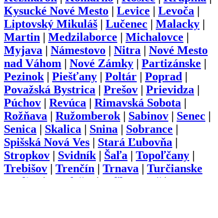
Kysucké Nové Mesto
|
Levice
|
Levoča
|
Liptovský Mikuláš
|
Lučenec
|
Malacky
|
Martin
|
Medzilaborce
|
Michalovce
|
Myjava
|
Námestovo
|
Nitra
|
Nové Mesto
nad Váhom
|
Nové Zámky
|
Partizánske
|
Pezinok
|
Piešťany
|
Poltár
|
Poprad
|
Považská Bystrica
|
Prešov
|
Prievidza
|
Púchov
|
Revúca
|
Rimavská Sobota
|
Rožňava
|
Ružomberok
|
Sabinov
|
Senec
|
Senica
|
Skalica
|
Snina
|
Sobrance
|
Spišská Nová Ves
|
Stará Ľubovňa
|
Stropkov
|
Svidník
|
Šaľa
|
Topoľčany
|
Trebišov
|
Trenčín
|
Trnava
|
Turčianske
Teplice
|
Tvrdošín
|
Veľký Krtíš
|
Vranov
nad Topľou
|
Zlaté Moravce
|
Zvolen
|
Žarnovica
|
Žiar nad Hronom
|
Žilina