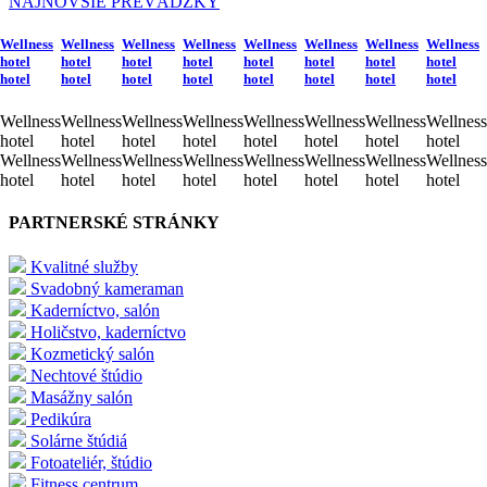
NAJNOVŠIE PREVÁDZKY
Wellness
Wellness
Wellness
Wellness
Wellness
Wellness
Wellness
Wellness
hotel
hotel
hotel
hotel
hotel
hotel
hotel
hotel
hotel
hotel
hotel
hotel
hotel
hotel
hotel
hotel
Wellness
Wellness
Wellness
Wellness
Wellness
Wellness
Wellness
Wellness
hotel
hotel
hotel
hotel
hotel
hotel
hotel
hotel
Wellness
Wellness
Wellness
Wellness
Wellness
Wellness
Wellness
Wellness
hotel
hotel
hotel
hotel
hotel
hotel
hotel
hotel
PARTNERSKÉ STRÁNKY
Kvalitné služby
Svadobný kameraman
Kaderníctvo, salón
Holičstvo, kaderníctvo
Kozmetický salón
Nechtové štúdio
Masážny salón
Pedikúra
Solárne štúdiá
Fotoateliér, štúdio
Fitness centrum