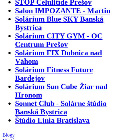
STOP Celulitíde Prešov
Salon IMPOZANTE - Martin
Solárium Blue SKY Banská
Bystrica
Solárium CITY GYM - OC
Centrum Prešov
Solárium FIX Dubnica nad
Váhom
Solárium Fitness Future
Bardejov
Solárium Sun Cube Žiar nad
Hronom
Sonnet Club - Solárne štúdio
Banská Bystrica
Štúdio Línia Bratislava
Blogy