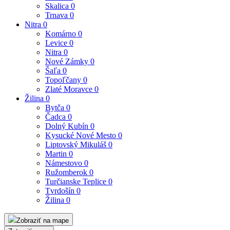
Skalica
0
Trnava
0
Nitra
0
Komárno
0
Levice
0
Nitra
0
Nové Zámky
0
Šaľa
0
Topoľčany
0
Zlaté Moravce
0
Žilina
0
Bytča
0
Čadca
0
Dolný Kubín
0
Kysucké Nové Mesto
0
Liptovský Mikuláš
0
Martin
0
Námestovo
0
Ružomberok
0
Turčianske Teplice
0
Tvrdošín
0
Žilina
0
Zobraziť na mape