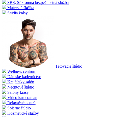
SBS, Súkromná bezpečnostná služba
Materská škôlka
Štúdia krásy
Tetovacie štúdio
Wellness centrum
Dámske kaderníctvo
Krajčírsky salón
Nechtové štúdio
Salóny krásy
Video kameraman
Relaxačné centrá
Solárne štúdio
Kozmetické služby