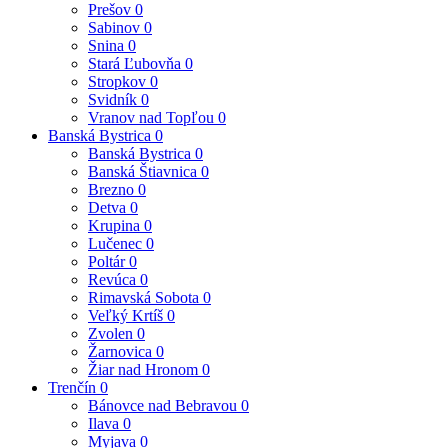
Prešov
0
Sabinov
0
Snina
0
Stará Ľubovňa
0
Stropkov
0
Svidník
0
Vranov nad Topľou
0
Banská Bystrica
0
Banská Bystrica
0
Banská Štiavnica
0
Brezno
0
Detva
0
Krupina
0
Lučenec
0
Poltár
0
Revúca
0
Rimavská Sobota
0
Veľký Krtíš
0
Zvolen
0
Žarnovica
0
Žiar nad Hronom
0
Trenčín
0
Bánovce nad Bebravou
0
Ilava
0
Myjava
0