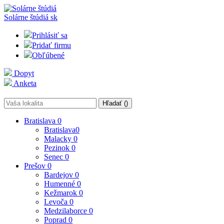
Solárne štúdiá
sk
Prihlásiť sa
Pridať firmu
Obľúbené
Dopyt
Anketa
Hľadať (
)
Bratislava
0
Bratislava
0
Malacky
0
Pezinok
0
Senec
0
Prešov
0
Bardejov
0
Humenné
0
Kežmarok
0
Levoča
0
Medzilaborce
0
Poprad
0