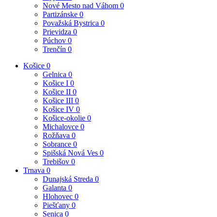
Nové Mesto nad Váhom
0
Partizánske
0
Považská Bystrica
0
Prievidza
0
Púchov
0
Trenčín
0
Košice
0
Gelnica
0
Košice I
0
Košice II
0
Košice III
0
Košice IV
0
Košice-okolie
0
Michalovce
0
Rožňava
0
Sobrance
0
Spišská Nová Ves
0
Trebišov
0
Trnava
0
Dunajská Streda
0
Galanta
0
Hlohovec
0
Piešťany
0
Senica
0