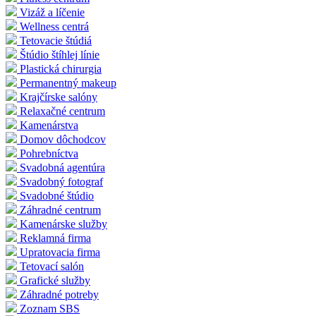
Vizáž a líčenie
Wellness centrá
Tetovacie štúdiá
Štúdio štíhlej línie
Plastická chirurgia
Permanentný makeup
Krajčírske salóny
Relaxačné centrum
Kamenárstva
Domov dôchodcov
Pohrebníctva
Svadobná agentúra
Svadobný fotograf
Svadobné štúdio
Záhradné centrum
Kamenárske služby
Reklamná firma
Upratovacia firma
Tetovací salón
Grafické služby
Záhradné potreby
Zoznam SBS