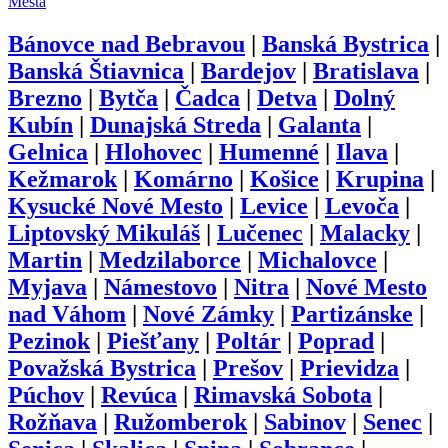
Mestá
Bánovce nad Bebravou
|
Banská Bystrica
|
Banská Štiavnica
|
Bardejov
|
Bratislava
|
Brezno
|
Bytča
|
Čadca
|
Detva
|
Dolný
Kubín
|
Dunajská Streda
|
Galanta
|
Gelnica
|
Hlohovec
|
Humenné
|
Ilava
|
Kežmarok
|
Komárno
|
Košice
|
Krupina
|
Kysucké Nové Mesto
|
Levice
|
Levoča
|
Liptovský Mikuláš
|
Lučenec
|
Malacky
|
Martin
|
Medzilaborce
|
Michalovce
|
Myjava
|
Námestovo
|
Nitra
|
Nové Mesto
nad Váhom
|
Nové Zámky
|
Partizánske
|
Pezinok
|
Piešťany
|
Poltár
|
Poprad
|
Považská Bystrica
|
Prešov
|
Prievidza
|
Púchov
|
Revúca
|
Rimavská Sobota
|
Rožňava
|
Ružomberok
|
Sabinov
|
Senec
|