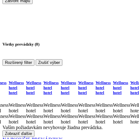
Zatvoriť mapu
Všetky prevádzky (
0
)
Rozširený filter
Zrušiť výber
ness
Wellness
Wellness
Wellness
Wellness
Wellness
Wellness
Wellness
Well
hotel
hotel
hotel
hotel
hotel
hotel
hotel
hotel
hotel
hotel
hotel
hotel
hotel
hotel
hotel
hotel
ness
Wellness
Wellness
Wellness
Wellness
Wellness
Wellness
Wellness
Well
l
hotel
hotel
hotel
hotel
hotel
hotel
hotel
hote
ness
Wellness
Wellness
Wellness
Wellness
Wellness
Wellness
Wellness
Well
l
hotel
hotel
hotel
hotel
hotel
hotel
hotel
hote
Vaším požiadavkám nevyhovuje žiadna prevádzka.
Zobraziť ďalšie