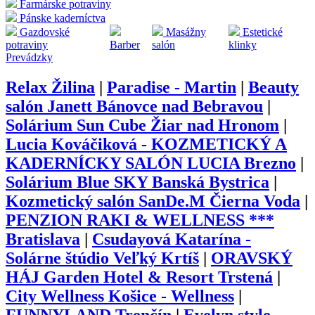
Farmárske potraviny
Pánske kaderníctva
Gazdovské
Masážny
Estetické
potraviny
Barber
salón
klinky
Prevádzky
Relax Žilina
|
Paradise - Martin
|
Beauty
salón Janett Bánovce nad Bebravou
|
Solárium Sun Cube Žiar nad Hronom
|
Lucia Kováčiková - KOZMETICKÝ A
KADERNÍCKY SALÓN LUCIA Brezno
|
Solárium Blue SKY Banská Bystrica
|
Kozmetický salón SanDe.M Čierna Voda
|
PENZION RAKI & WELLNESS ***
Bratislava
|
Csudayová Katarína -
Solárne štúdio Veľký Krtíš
|
ORAVSKÝ
HÁJ Garden Hotel & Resort Trstená
|
City Wellness Košice - Wellness
|