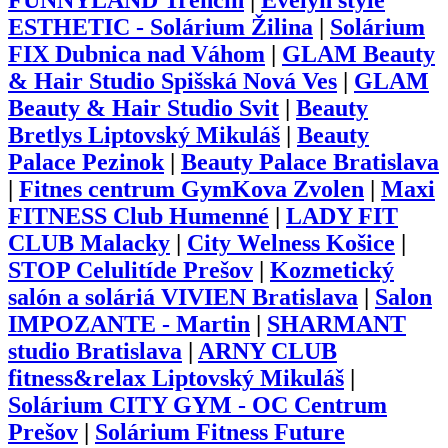
FUNNYLAND Trenčín
|
Evelyn style
ESTHETIC - Solárium Žilina
|
Solárium
FIX Dubnica nad Váhom
|
GLAM Beauty
& Hair Studio Spišská Nová Ves
|
GLAM
Beauty & Hair Studio Svit
|
Beauty
Bretlys Liptovský Mikuláš
|
Beauty
Palace Pezinok
|
Beauty Palace Bratislava
|
Fitnes centrum GymKova Zvolen
|
Maxi
FITNESS Club Humenné
|
LADY FIT
CLUB Malacky
|
City Welness Košice
|
STOP Celulitíde Prešov
|
Kozmetický
salón a soláriá VIVIEN Bratislava
|
Salon
IMPOZANTE - Martin
|
SHARMANT
studio Bratislava
|
ARNY CLUB
fitness&relax Liptovský Mikuláš
|
Solárium CITY GYM - OC Centrum
Prešov
|
Solárium Fitness Future