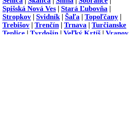
Senica
|
Skalica
|
Snina
|
Sobrance
|
Spišská Nová Ves
|
Stará Ľubovňa
|
Stropkov
|
Svidník
|
Šaľa
|
Topoľčany
|
Trebišov
|
Trenčín
|
Trnava
|
Turčianske
Teplice
|
Tvrdošín
|
Veľký Krtíš
|
Vranov
nad Topľou
|
Zlaté Moravce
|
Zvolen
|
Žarnovica
|
Žiar nad Hronom
|
Žilina
O nás
Kariéra
Prihlásenie
Pridať firmu
Obchodné podmienky
Služby
Anketa
Virtual Tour
Dopyt
Internetová stránka
Iplatforma s.r.o. Klokoč 28,
962 25 Klokoč