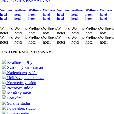
NAJNOVŠIE PREVÁDZKY
Wellness
Wellness
Wellness
Wellness
Wellness
Wellness
Wellness
Wellness
hotel
hotel
hotel
hotel
hotel
hotel
hotel
hotel
hotel
hotel
hotel
hotel
hotel
hotel
hotel
hotel
Wellness
Wellness
Wellness
Wellness
Wellness
Wellness
Wellness
Wellness
hotel
hotel
hotel
hotel
hotel
hotel
hotel
hotel
Wellness
Wellness
Wellness
Wellness
Wellness
Wellness
Wellness
Wellness
hotel
hotel
hotel
hotel
hotel
hotel
hotel
hotel
PARTNERSKÉ STRÁNKY
Kvalitné služby
Svadobný kameraman
Kaderníctvo, salón
Holičstvo, kaderníctvo
Kozmetický salón
Nechtové štúdio
Masážny salón
Pedikúra
Solárne štúdiá
Fotoateliér, štúdio
Fitness centrum