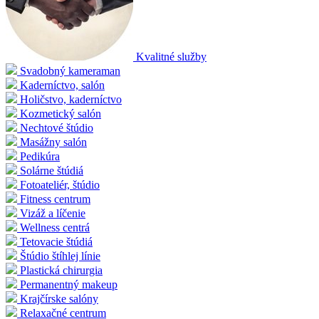
Kvalitné služby
Svadobný kameraman
Kaderníctvo, salón
Holičstvo, kaderníctvo
Kozmetický salón
Nechtové štúdio
Masážny salón
Pedikúra
Solárne štúdiá
Fotoateliér, štúdio
Fitness centrum
Vizáž a líčenie
Wellness centrá
Tetovacie štúdiá
Štúdio štíhlej línie
Plastická chirurgia
Permanentný makeup
Krajčírske salóny
Relaxačné centrum