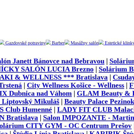
Gazdovské potraviny
Barber
Masážny salón
Estetické klink
alón Janett Bánovce nad Bebravou
|
Solári
ÍCKY SALÓN LUCIA Brezno
|
Solárium B
KI & WELLNESS *** Bratislava
|
Csuday
rstená
|
City Wellness Košice - Wellness
|
F
FIX Dubnica nad Váhom
|
GLAM Beauty & Ha
s Liptovský Mikuláš
|
Beauty Palace Pezino
S Club Humenné
|
LADY FIT CLUB Malac
N Bratislava
|
Salon IMPOZANTE - Marti
olárium CITY GYM - OC Centrum Prešov
ica
|
Štúdio Línia Bratislava
|
KARIBIK Štúd