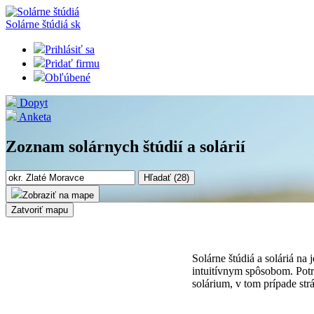
Solárne štúdiá
sk
Prihlásiť sa
Pridať firmu
Obľúbené
Dopyt
Anketa
Zoznam solárnych štúdií a solárií
Hľadať (
28
)
Zobraziť na mape
Zatvoriť mapu
Solárne štúdiá a soláriá na
intuitívnym spôsobom. Potre
solárium, v tom prípade strá