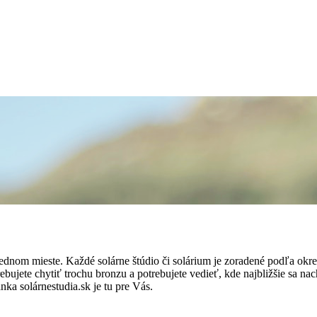
 jednom mieste. Každé solárne štúdio či solárium je zoradené podľa ok
bujete chytiť trochu bronzu a potrebujete vedieť, kde najbližšie sa nac
nka solárnestudia.sk je tu pre Vás.