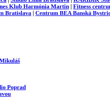
tnes Klub Harmónia Martin
|
Fitness centr
m Bratislava
|
Centrum BEA Banská Bystri
Mikuláš
dio Poprad
avou