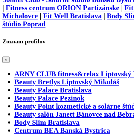
|
Fitness centrum ORION Partizánske
|
Fi
Michalovce
|
Fit Well Bratislava
|
Body Sli
štúdio Poprad
Zoznam profilov
×
ARNY CLUB fitness&relax Liptovský 
Beauty Bretlys Liptovský Mikuláš
Beauty Palace Bratislava
Beauty Palace Pezinok
Beauty Point kozmetické a solárne štú
Beauty salón Janett Bánovce nad Bebr
Body Slim Bratislava
Centrum BEA Banská Bystrica