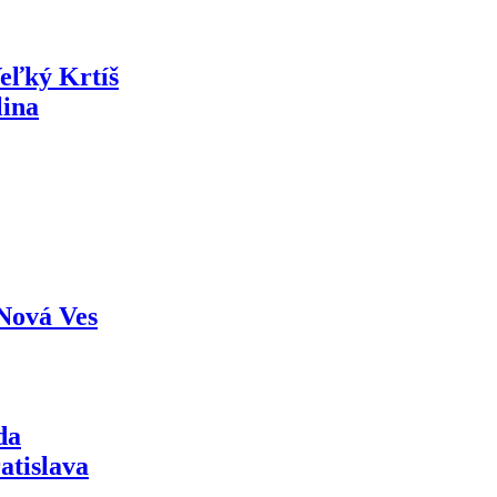
eľký Krtíš
lina
Nová Ves
da
atislava