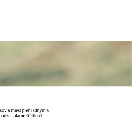
resov a miest prehľadným a
hádza solárne štúdio či