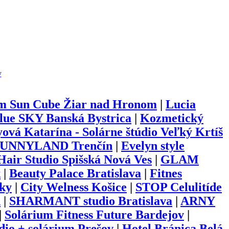
y
um Sun Cube Žiar nad Hronom
|
Lucia
lue SKY Banská Bystrica
|
Kozmetický
ová Katarína - Solárne štúdio Veľký Krtíš
UNNYLAND Trenčín
|
Evelyn style
ir Studio Spišská Nová Ves
|
GLAM
k
|
Beauty Palace Bratislava
|
Fitnes
ky
|
City Welness Košice
|
STOP Celulitíde
n
|
SHARMANT studio Bratislava
|
ARNY
|
Solárium Fitness Future Bardejov
|
io + solárium Prešov
|
Hotel Bránica Belá