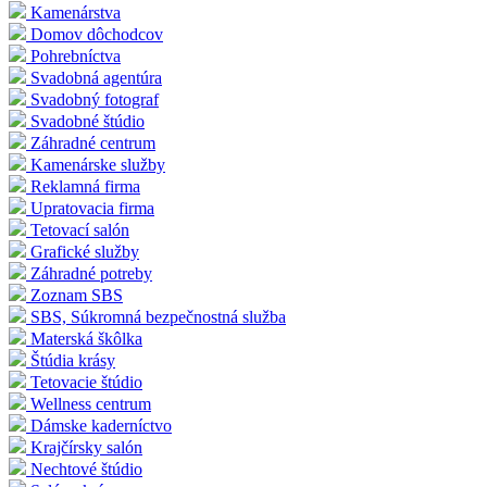
Kamenárstva
Domov dôchodcov
Pohrebníctva
Svadobná agentúra
Svadobný fotograf
Svadobné štúdio
Záhradné centrum
Kamenárske služby
Reklamná firma
Upratovacia firma
Tetovací salón
Grafické služby
Záhradné potreby
Zoznam SBS
SBS, Súkromná bezpečnostná služba
Materská škôlka
Štúdia krásy
Tetovacie štúdio
Wellness centrum
Dámske kaderníctvo
Krajčírsky salón
Nechtové štúdio