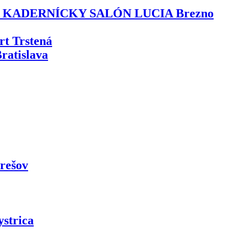
 A KADERNÍCKY SALÓN LUCIA Brezno
t Trstená
atislava
rešov
ystrica