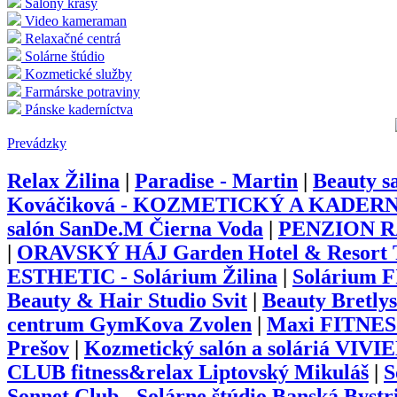
Salóny krásy
Video kameraman
Relaxačné centrá
Solárne štúdio
Kozmetické služby
Farmárske potraviny
Pánske kaderníctva
Prevádzky
Relax Žilina
|
Paradise - Martin
|
Beauty s
Kováčiková - KOZMETICKÝ A KADERN
salón SanDe.M Čierna Voda
|
PENZION RA
|
ORAVSKÝ HÁJ Garden Hotel & Resort T
ESTHETIC - Solárium Žilina
|
Solárium 
Beauty & Hair Studio Svit
|
Beauty Bretly
centrum GymKova Zvolen
|
Maxi FITNES
Prešov
|
Kozmetický salón a soláriá VIVIE
CLUB fitness&relax Liptovský Mikuláš
|
S
Sonnet Club - Solárne štúdio Banská Bystr