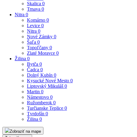
Skalica
0
Trnava
0
Nitra
0
Komárno
0
Levice
0
Nitra
0
Nové Zámky
0
Šaľa
0
Topoľčany
0
Zlaté Moravce
0
Žilina
0
Bytča
0
Čadca
0
Dolný Kubín
0
Kysucké Nové Mesto
0
Liptovský Mikuláš
0
Martin
0
Námestovo
0
Ružomberok
0
Turčianske Teplice
0
Tvrdošín
0
Žilina
0
Zobraziť na mape