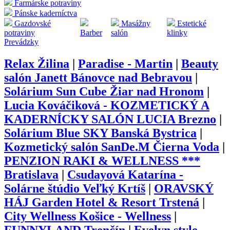
Farmárske potraviny
Pánske kaderníctva
Gazdovské
Masážny
Estetické
potraviny
Barber
salón
klinky
Prevádzky
Relax Žilina
|
Paradise - Martin
|
Beauty
salón Janett Bánovce nad Bebravou
|
Solárium Sun Cube Žiar nad Hronom
|
Lucia Kováčiková - KOZMETICKÝ A
KADERNÍCKY SALÓN LUCIA Brezno
|
Solárium Blue SKY Banská Bystrica
|
Kozmetický salón SanDe.M Čierna Voda
|
PENZION RAKI & WELLNESS ***
Bratislava
|
Csudayová Katarína -
Solárne štúdio Veľký Krtíš
|
ORAVSKÝ
HÁJ Garden Hotel & Resort Trstená
|
City Wellness Košice - Wellness
|