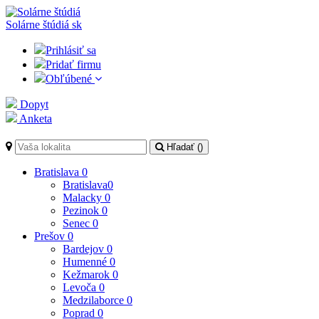
Solárne štúdiá
sk
Prihlásiť sa
Pridať firmu
Obľúbené
Dopyt
Anketa
Hľadať (
)
Bratislava
0
Bratislava
0
Malacky
0
Pezinok
0
Senec
0
Prešov
0
Bardejov
0
Humenné
0
Kežmarok
0
Levoča
0
Medzilaborce
0
Poprad
0