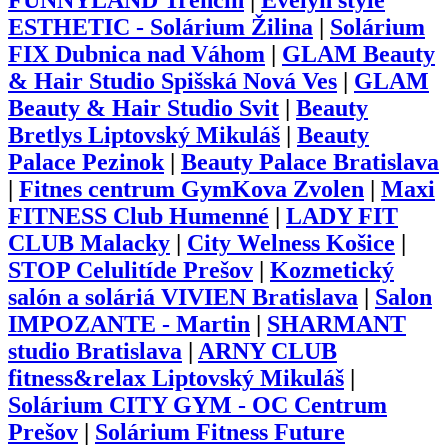
FUNNYLAND Trenčín
|
Evelyn style
ESTHETIC - Solárium Žilina
|
Solárium
FIX Dubnica nad Váhom
|
GLAM Beauty
& Hair Studio Spišská Nová Ves
|
GLAM
Beauty & Hair Studio Svit
|
Beauty
Bretlys Liptovský Mikuláš
|
Beauty
Palace Pezinok
|
Beauty Palace Bratislava
|
Fitnes centrum GymKova Zvolen
|
Maxi
FITNESS Club Humenné
|
LADY FIT
CLUB Malacky
|
City Welness Košice
|
STOP Celulitíde Prešov
|
Kozmetický
salón a soláriá VIVIEN Bratislava
|
Salon
IMPOZANTE - Martin
|
SHARMANT
studio Bratislava
|
ARNY CLUB
fitness&relax Liptovský Mikuláš
|
Solárium CITY GYM - OC Centrum
Prešov
|
Solárium Fitness Future