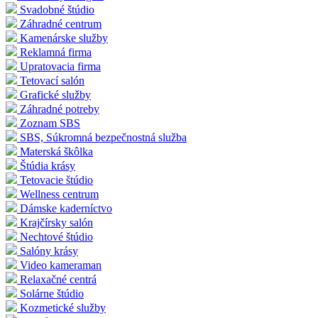
Svadobné štúdio
Záhradné centrum
Kamenárske služby
Reklamná firma
Upratovacia firma
Tetovací salón
Grafické služby
Záhradné potreby
Zoznam SBS
SBS, Súkromná bezpečnostná služba
Materská škôlka
Štúdia krásy
Tetovacie štúdio
Wellness centrum
Dámske kaderníctvo
Krajčírsky salón
Nechtové štúdio
Salóny krásy
Video kameraman
Relaxačné centrá
Solárne štúdio
Kozmetické služby