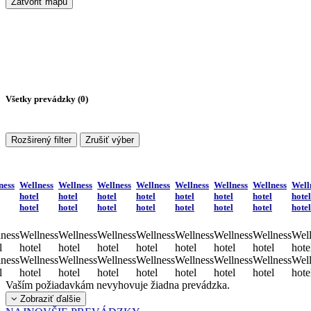
Zatvoriť mapu
Všetky prevádzky (
0
)
Rozširený filter
Zrušiť výber
ness
Wellness
Wellness
Wellness
Wellness
Wellness
Wellness
Wellness
Well
hotel
hotel
hotel
hotel
hotel
hotel
hotel
hotel
hotel
hotel
hotel
hotel
hotel
hotel
hotel
hotel
ness
Wellness
Wellness
Wellness
Wellness
Wellness
Wellness
Wellness
Well
l
hotel
hotel
hotel
hotel
hotel
hotel
hotel
hote
ness
Wellness
Wellness
Wellness
Wellness
Wellness
Wellness
Wellness
Well
l
hotel
hotel
hotel
hotel
hotel
hotel
hotel
hote
Vaším požiadavkám nevyhovuje žiadna prevádzka.
Zobraziť ďalšie