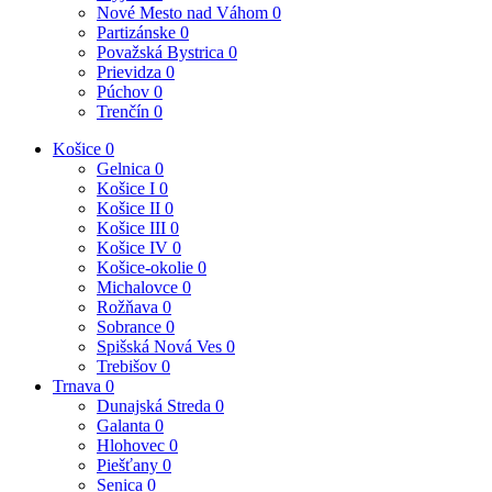
Nové Mesto nad Váhom
0
Partizánske
0
Považská Bystrica
0
Prievidza
0
Púchov
0
Trenčín
0
Košice
0
Gelnica
0
Košice I
0
Košice II
0
Košice III
0
Košice IV
0
Košice-okolie
0
Michalovce
0
Rožňava
0
Sobrance
0
Spišská Nová Ves
0
Trebišov
0
Trnava
0
Dunajská Streda
0
Galanta
0
Hlohovec
0
Piešťany
0
Senica
0