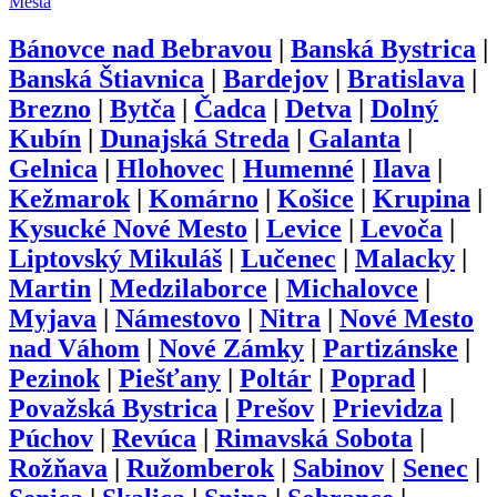
Mestá
Bánovce nad Bebravou
|
Banská Bystrica
|
Banská Štiavnica
|
Bardejov
|
Bratislava
|
Brezno
|
Bytča
|
Čadca
|
Detva
|
Dolný
Kubín
|
Dunajská Streda
|
Galanta
|
Gelnica
|
Hlohovec
|
Humenné
|
Ilava
|
Kežmarok
|
Komárno
|
Košice
|
Krupina
|
Kysucké Nové Mesto
|
Levice
|
Levoča
|
Liptovský Mikuláš
|
Lučenec
|
Malacky
|
Martin
|
Medzilaborce
|
Michalovce
|
Myjava
|
Námestovo
|
Nitra
|
Nové Mesto
nad Váhom
|
Nové Zámky
|
Partizánske
|
Pezinok
|
Piešťany
|
Poltár
|
Poprad
|
Považská Bystrica
|
Prešov
|
Prievidza
|
Púchov
|
Revúca
|
Rimavská Sobota
|
Rožňava
|
Ružomberok
|
Sabinov
|
Senec
|