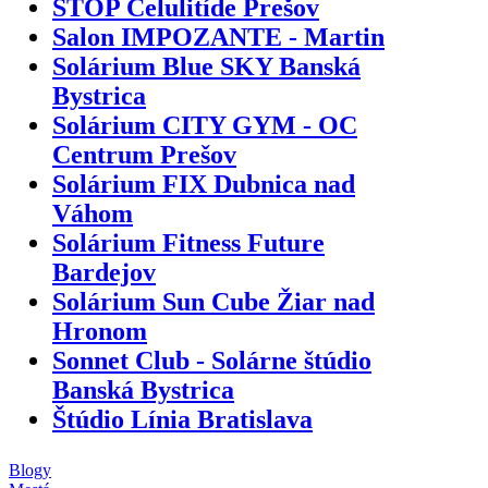
STOP Celulitíde Prešov
Salon IMPOZANTE - Martin
Solárium Blue SKY Banská
Bystrica
Solárium CITY GYM - OC
Centrum Prešov
Solárium FIX Dubnica nad
Váhom
Solárium Fitness Future
Bardejov
Solárium Sun Cube Žiar nad
Hronom
Sonnet Club - Solárne štúdio
Banská Bystrica
Štúdio Línia Bratislava
Blogy