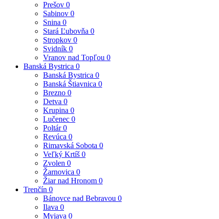
Prešov
0
Sabinov
0
Snina
0
Stará Ľubovňa
0
Stropkov
0
Svidník
0
Vranov nad Topľou
0
Banská Bystrica
0
Banská Bystrica
0
Banská Štiavnica
0
Brezno
0
Detva
0
Krupina
0
Lučenec
0
Poltár
0
Revúca
0
Rimavská Sobota
0
Veľký Krtíš
0
Zvolen
0
Žarnovica
0
Žiar nad Hronom
0
Trenčín
0
Bánovce nad Bebravou
0
Ilava
0
Myjava
0