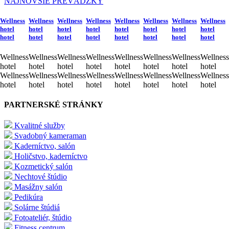
NAJNOVŠIE PREVÁDZKY
Wellness
Wellness
Wellness
Wellness
Wellness
Wellness
Wellness
Wellness
hotel
hotel
hotel
hotel
hotel
hotel
hotel
hotel
hotel
hotel
hotel
hotel
hotel
hotel
hotel
hotel
Wellness
Wellness
Wellness
Wellness
Wellness
Wellness
Wellness
Wellness
hotel
hotel
hotel
hotel
hotel
hotel
hotel
hotel
Wellness
Wellness
Wellness
Wellness
Wellness
Wellness
Wellness
Wellness
hotel
hotel
hotel
hotel
hotel
hotel
hotel
hotel
PARTNERSKÉ STRÁNKY
Kvalitné služby
Svadobný kameraman
Kaderníctvo, salón
Holičstvo, kaderníctvo
Kozmetický salón
Nechtové štúdio
Masážny salón
Pedikúra
Solárne štúdiá
Fotoateliér, štúdio
Fitness centrum