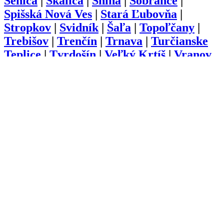
Senica
|
Skalica
|
Snina
|
Sobrance
|
Spišská Nová Ves
|
Stará Ľubovňa
|
Stropkov
|
Svidník
|
Šaľa
|
Topoľčany
|
Trebišov
|
Trenčín
|
Trnava
|
Turčianske
Teplice
|
Tvrdošín
|
Veľký Krtíš
|
Vranov
nad Topľou
|
Zlaté Moravce
|
Zvolen
|
Žarnovica
|
Žiar nad Hronom
|
Žilina
O nás
Kariéra
Prihlásenie
Pridať firmu
Obchodné podmienky
Služby
Anketa
Virtual Tour
Dopyt
Internetová stránka
Iplatforma s.r.o. Klokoč 28,
962 25 Klokoč